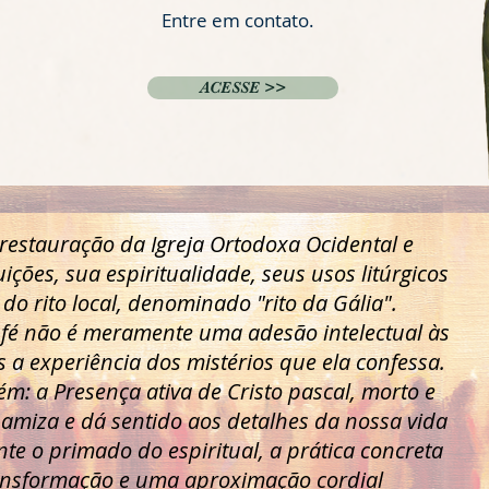
Entre em contato.
ACESSE >>
 restauração da Igreja Ortodoxa Ocidental e
ições, sua espiritualidade, seus usos litúrgicos
 do rito local, denominado "rito da Gália".
a fé não é meramente uma adesão intelectual às
 a experiência dos mistérios que ela confessa.
ém: a Presença ativa de Cristo pascal, morto e
inamiza e dá sentido aos detalhes da nossa vida
nte o primado do espiritual, a prática concreta
nsformação e uma aproximação cordial