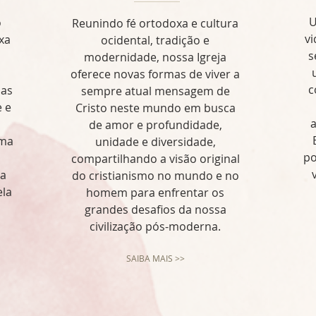
U
o
Reunindo fé ortodoxa e cultura
vi
xa
ocidental, tradição e
s
modernidade, nossa Igreja
oferece novas formas de viver a
c
uas
sempre atual mensagem de
e e
Cristo neste mundo em busca
a
de amor e profundidade,
uma
unidade e diversidade,
po
compartilhando a visão original
 a
do cristianismo no mundo e no
ela
homem para enfrentar os
grandes desafios da nossa
civilização pós-moderna.
SAIBA MAIS >>