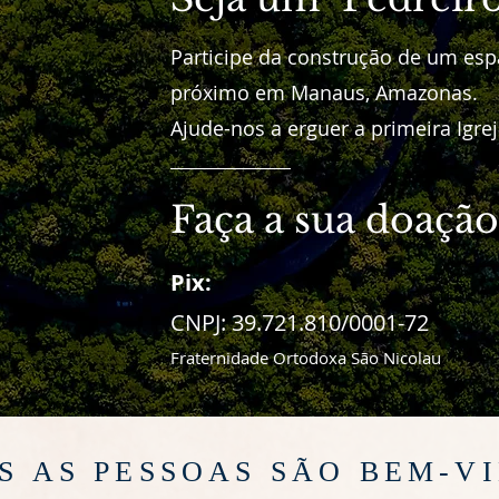
Participe da construção de um espa
próximo em Manaus, Amazonas.
Ajude-nos a erguer a primeira Igre
Faça a sua doação
Pix:
CNPJ: 39.721.810/0001-72
Fraternidade Ortodoxa São Nicolau
S AS PESSOAS SÃO BEM-V