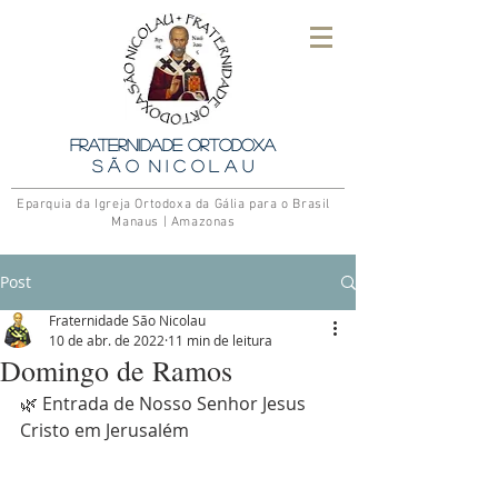
Fraternidade Ortodoxa
S ã o N i c o l a u
Eparquia da Igreja Ortodoxa da Gália para o Brasil
Manaus | Amazonas
Post
Fraternidade São Nicolau
10 de abr. de 2022
11 min de leitura
Domingo de Ramos
🌿 Entrada de Nosso Senhor Jesus 
Cristo em Jerusalém