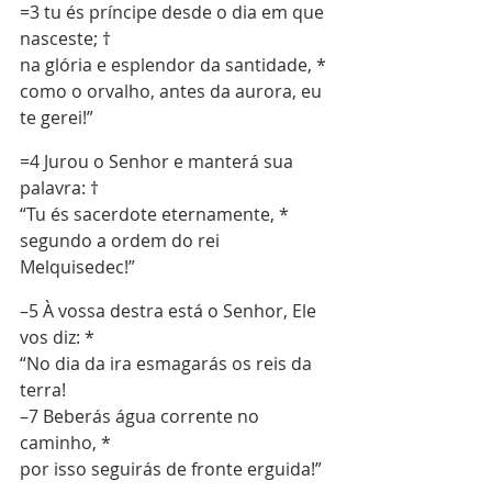
=3 tu és príncipe desde o dia em que 
nasceste; †
na glória e esplendor da santidade, *
como o orvalho, antes da aurora, eu 
te gerei!”
=4 Jurou o Senhor e manterá sua 
palavra: †
“Tu és sacerdote eternamente, *
segundo a ordem do rei 
Melquisedec!”
–5 À vossa destra está o Senhor, Ele 
vos diz: *
“No dia da ira esmagarás os reis da 
terra!
–7 Beberás água corrente no 
caminho, *
por isso seguirás de fronte erguida!”