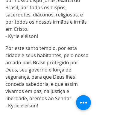
por nosso bispo Jonas, exarca do 
Brasil, por todos os bispos, 
sacerdotes, diáconos, religiosos, e 
por todos os nossos irmãos e irmãs 
em Cristo.
- Kyrie eléison!
Por este santo templo, por esta 
cidade e seus habitantes, pelo nosso 
amado país Brasil protegido por 
Deus, seu governo e força de 
segurança, para que Deus lhes 
conceda sabedoria, e que assim 
vivamos em paz, na justiça e 
liberdade, oremos ao Senhor.
- Kyrie eléison!
Pelos magistrados, monges, virgens, 
viúvas e órfãos, por todas as 
famílias, pelos que sofrem 