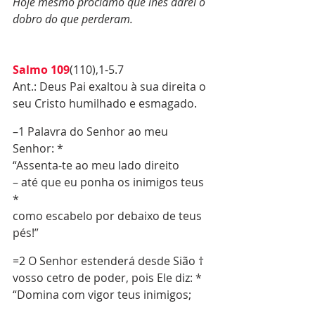
Hoje mesmo proclamo que lhes darei o 
dobro do que perderam.
Salmo 109
(110),1-5.7
Ant.: Deus Pai exaltou à sua direita o 
seu Cristo humilhado e esmagado.
–1 Palavra do Senhor ao meu 
Senhor: *
“Assenta-te ao meu lado direito
– até que eu ponha os inimigos teus 
*
como escabelo por debaixo de teus 
pés!”
=2 O Senhor estenderá desde Sião †
vosso cetro de poder, pois Ele diz: *
“Domina com vigor teus inimigos;