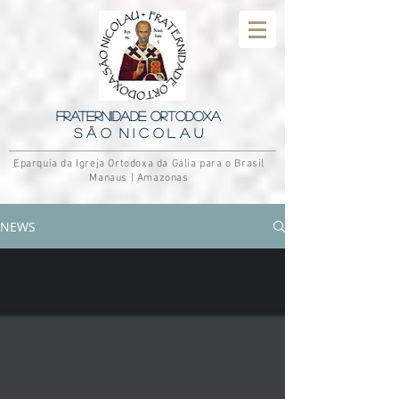
Fraternidade Ortodoxa
S ã o N i c o l a u
Eparquia da Igreja Ortodoxa da Gália para o Brasil
Manaus | Amazonas
NEWS